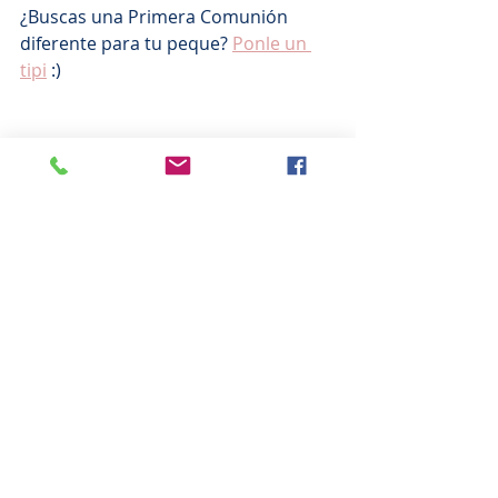
¿Buscas una Primera Comunión 
diferente para tu peque? 
Ponle un 
tipi
 :)
Rincón tipi en la Primera Comunión de 
Lorena. La Quinta del Alba. 