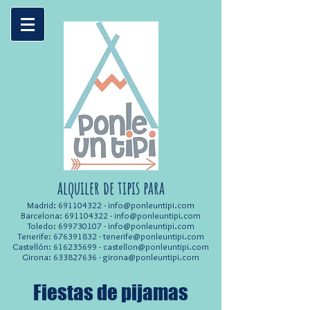
alquiler de tipis para
Madrid:
691104322
-
info@ponleuntipi.com
Barcelona:
691104322
-
info@ponleuntipi.com
Toledo:
699730107
-
info@ponleuntipi.com
Tenerife:
676391832
-
tenerife@ponleuntipi.com
Castellón:
616235699
-
castellon@ponleuntipi.com
Girona:
633827636
-
girona@ponleuntipi.com
Fiestas de pijamas