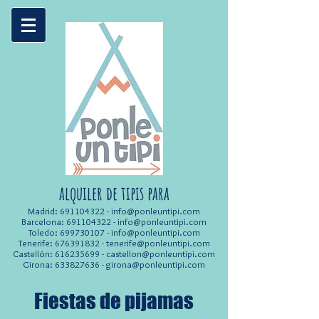
alquiler de tipis para
Madrid:
691104322
-
info@ponleuntipi.com
Barcelona:
691104322
-
info@ponleuntipi.com
Toledo:
699730107
-
info@ponleuntipi.com
Tenerife:
676391832
-
tenerife@ponleuntipi.com
Castellón:
616235699
-
castellon@ponleuntipi.com
Girona:
633827636
-
girona@ponleuntipi.com
Fiestas de pijamas