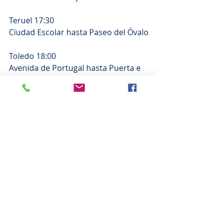
Teruel 17:30
Ciudad Escolar hasta Paseo del Óvalo
Toledo 18:00
Avenida de Portugal hasta Puerta e 
Bisagra
Valencia 18:00
Navarro Reverter hasta la Plaza del 
Ayuntamiento (Marqeués de Sotelo)
Valladolid 18:30
Paseo de Filipinos hasta Palza Mayor, 
salida por Caller Pasión y Calle María 
de Molina.
Vitoria 19:00