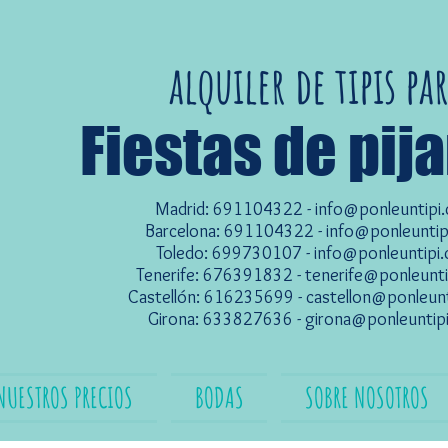
alquiler de tipis pa
Fiestas de pij
Madrid: 691104322 -
info@ponleuntipi
Barcelona: 691104322 -
info@ponleuntip
Toledo: 699730107 -
info@ponleuntipi
Tenerife: 676391832 -
tenerife@ponleunt
Castellón: 616235699 -
castellon@ponleun
Girona: 633827636 -
girona@ponleuntip
NUESTROS PRECIOS
BODAS
SOBRE NOSOTROS