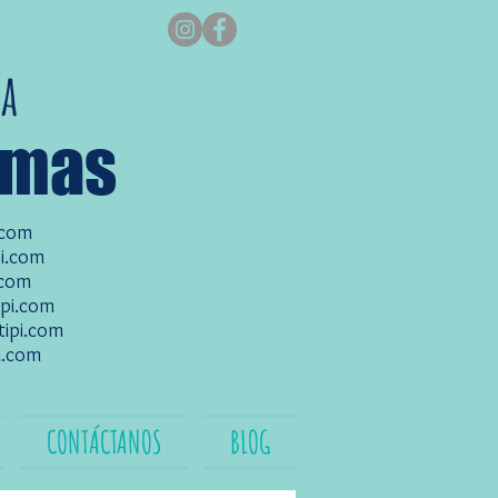
ra
amas
.com
i.com
.com
ipi.com
tipi.com
i.com
CONTÁCTANOS
BLOG